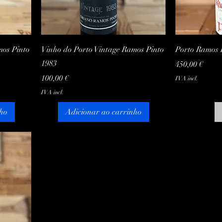
Visualização rápida
Visu
mos Pinto
Vinho do Porto Vintage Ramos Pinto
Porto Ramos P
1983
Preço
450,00 €
Preço
100,00 €
IVA incl.
IVA incl.
ho
Adicionar ao carrinho