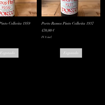
alização rápida
Visualização rápida
into Colheita 1959
Porto Ramos Pinto Colheita 1937
Preço
470,00 €
IVA incl.
Esgotado
Esgotado