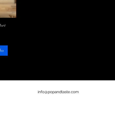
Port
ho
info@popandtaste.com