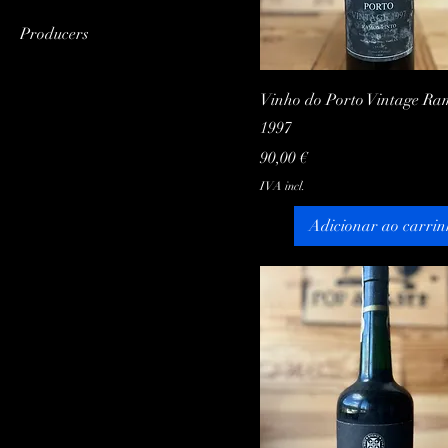
Vermelho
1964
Producers
1983
Ramos Pinto
1997
Visualização rápida
Vinho do Porto Vintage Ra
1997
Preço
90,00 €
IVA incl.
Adicionar ao carrin