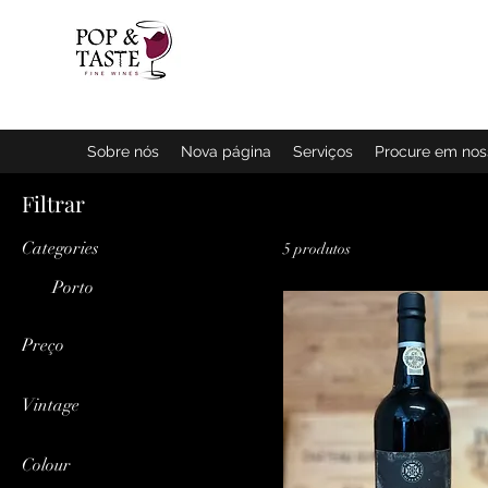
Página inic
Sobre nós
Nova página
Serviços
Procure em no
Filtrar
Categories
5 produtos
Porto
Preço
Vintage
€ 90
€ 470
1937
Colour
1959