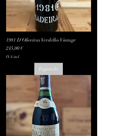
1981 D'Oliveiras Verdelho Vintage
Preço
245,00 €
IVA incl.
Esgotado