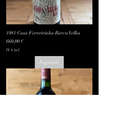
1981 Casa Ferreirinha Barca Velha
Preço
660,00 €
IVA incl.
Esgotado