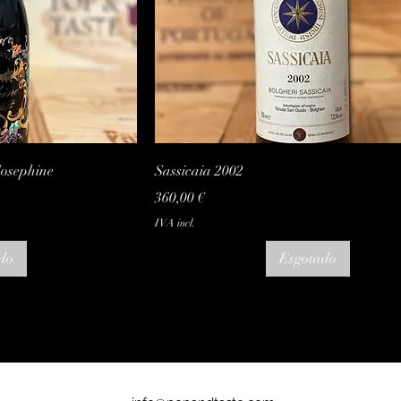
 rápida
Visualização rápida
Josephine
Sassicaia 2002
Preço
360,00 €
IVA incl.
do
Esgotado