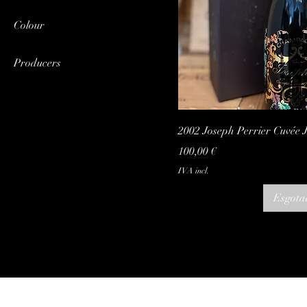
2002
Colour
Vermelho
Producers
Branco
champanhe
Itália
Visualização
José Perrier
2002 Joseph Perrier Cuvée 
Sassicaia
Preço
100,00 €
Vega Sicilia
IVA incl.
Esgota