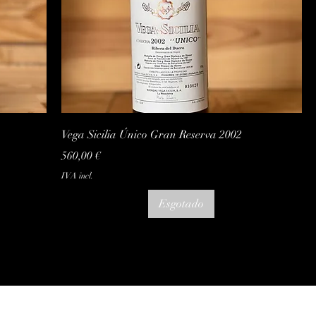
Visualização rápida
Vega Sicilia Único Gran Reserva 2002
Preço
560,00 €
IVA incl.
Esgotado