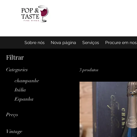
Página inic
Sobre nós
Nova página
Serviços
Procure em no
Filtrar
Categories
3 produtos
champanhe
Itália
Espanha
Preço
Vintage
€ 100
€ 560