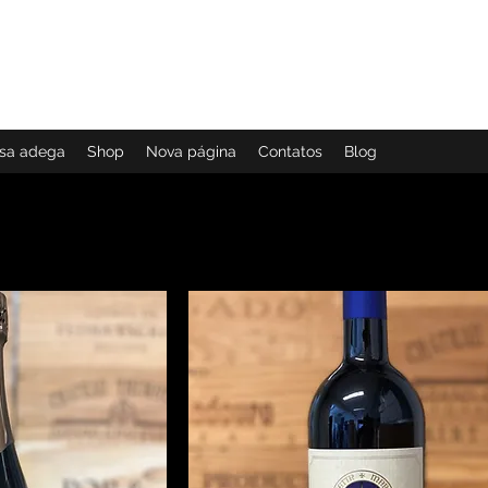
ial
2002
ssa adega
Shop
Nova página
Contatos
Blog