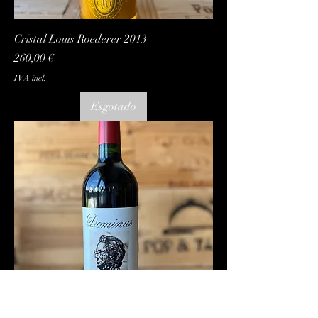
Cristal Louis Roederer 2013
Preço
260,00 €
IVA incl.
Esgotado