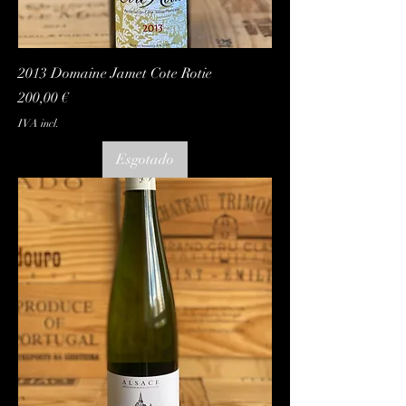
2013 Domaine Jamet Cote Rotie
Preço
200,00 €
IVA incl.
Esgotado