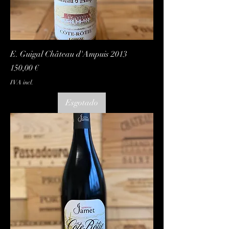
E. Guigal Château d'Ampuis 2013
Preço
150,00 €
IVA incl.
Esgotado