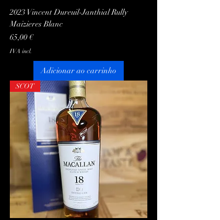
2023 Vincent Dureuil-Janthial Rully
Maizieres Blanc
Preço
65,00 €
IVA incl.
Adicionar ao carrinho
SCOT