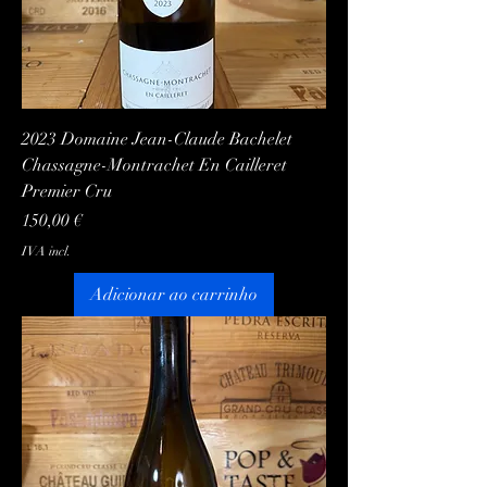
2023 Domaine Jean-Claude Bachelet
Chassagne-Montrachet En Cailleret
Premier Cru
Preço
150,00 €
IVA incl.
Adicionar ao carrinho