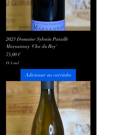
2023 Domaine Sylvain Pataille
Marsannay 'Clos du Roy'
Preço
75,00 €
IVA incl.
Adicionar ao carrinho