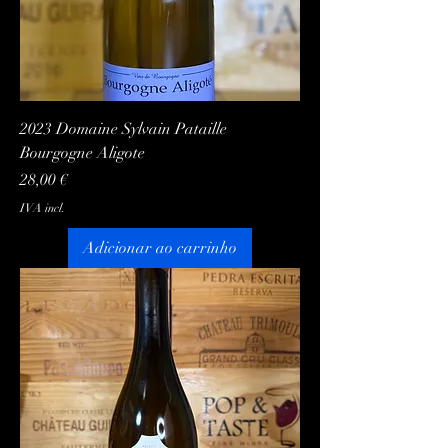
2023 Domaine Sylvain Pataille
Bourgogne Aligote
Preço
28,00 €
IVA incl.
Adicionar ao carrinho