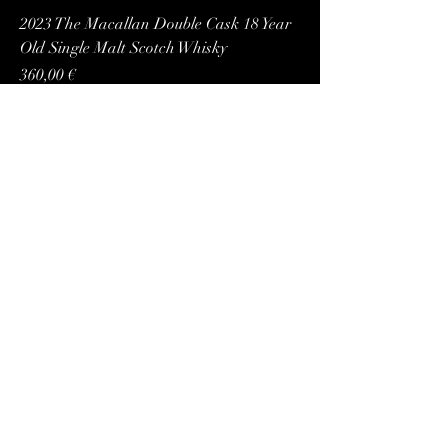
2023 The Macallan Double Cask 18 Year
Old Single Malt Scotch Whisky
Preço
360,00 €
IVA incl.
Adicionar ao carrinho
SCOT