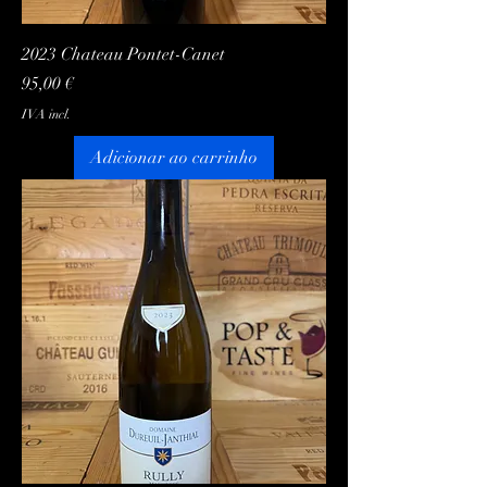
2023 Chateau Pontet-Canet
Preço
95,00 €
IVA incl.
Adicionar ao carrinho