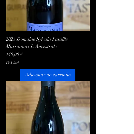
2023 Domaine Sylvain Pataille
Marsannay L'Ancestrale
Preço
140,00 €
IVA incl.
Adicionar ao carrinho