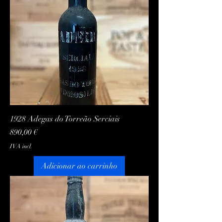
1928 Adegas do Torreão Serciais
Preço
890,00 €
IVA incl.
Adicionar ao carrinho