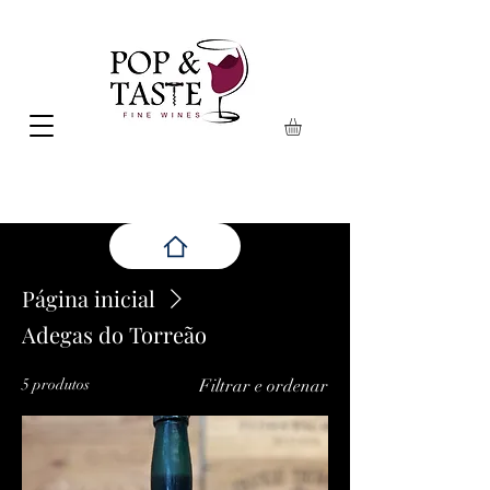
Página inicial
Adegas do Torreão
5 produtos
Filtrar e ordenar