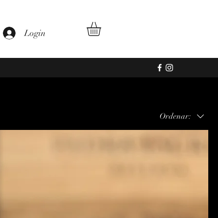
te
Login
Ordenar: