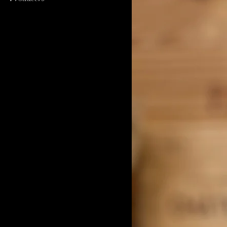
Margem Direita de
Bordéus
Cliente