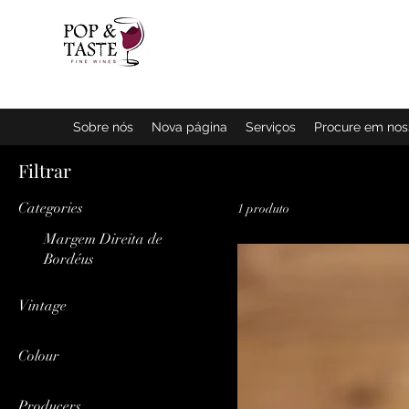
Página inic
Sobre nós
Nova página
Serviços
Procure em no
Filtrar
Categories
1 produto
Margem Direita de
Bordéus
Vintage
2022
Colour
Vermelho
Producers