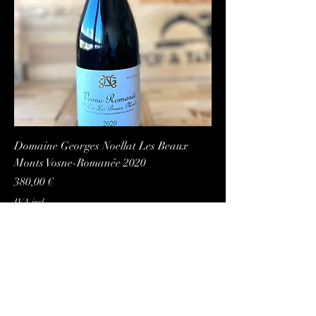
Domaine Georges Noellat Les Beaux
Monts Vosne-Romanée 2020
Preço
380,00 €
IVA incl.
Adicionar ao carrinho
info@popandtaste.com