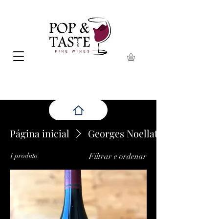
Página inicial
Georges Noellat
1 produto
Filtrar e ordenar