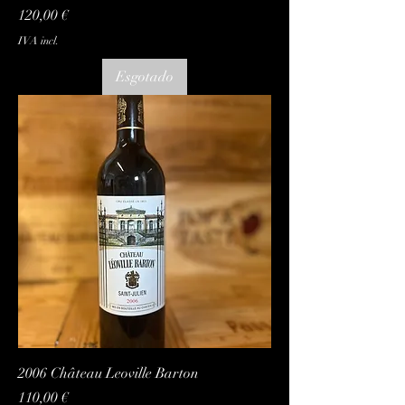
Preço
120,00 €
IVA incl.
Esgotado
2006 Château Leoville Barton
Preço
110,00 €