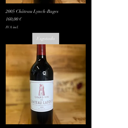
2005 Château Lynch-Bages
Preço
160,00 €
IVA incl.
Esgotado