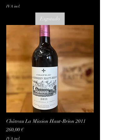
IVA incl.
Esgotado
Château La Mission Haut-Brion 2011
Preço
260,00 €
IVA incl.