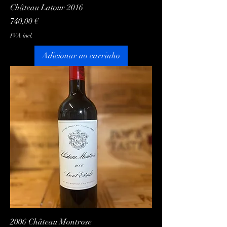
Château Latour 2016
Preço
740,00 €
IVA incl.
Adicionar ao carrinho
2006 Château Montrose