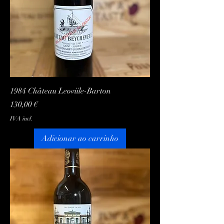
1984 Château Leoviile-Barton
Preço
130,00 €
IVA incl.
Adicionar ao carrinho