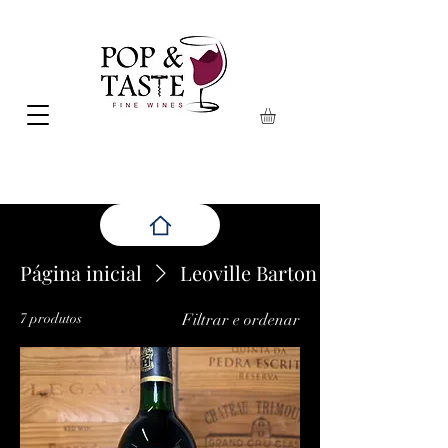
Página inicial
Leoville Barton
7 produtos
Filtrar e ordenar