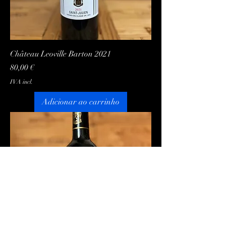
Château Leoville Barton 2021
Preço
80,00 €
IVA incl.
Adicionar ao carrinho