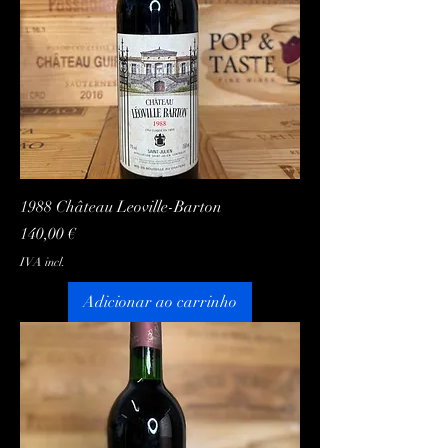
1988 Château Leoville-Barton
Preço
140,00 €
IVA incl.
Adicionar ao carrinho