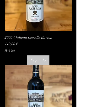
2006 Château Leoville Barton
Preço
110,00 €
IVA incl.
Esgotado