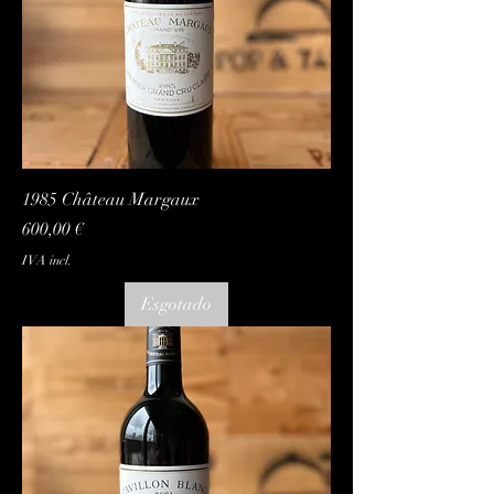
1985 Château Margaux
Preço
600,00 €
IVA incl.
Esgotado