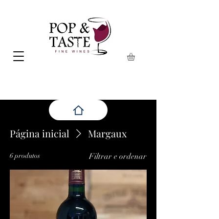
Página inicial
Margaux
6 produtos
Filtrar e ordenar