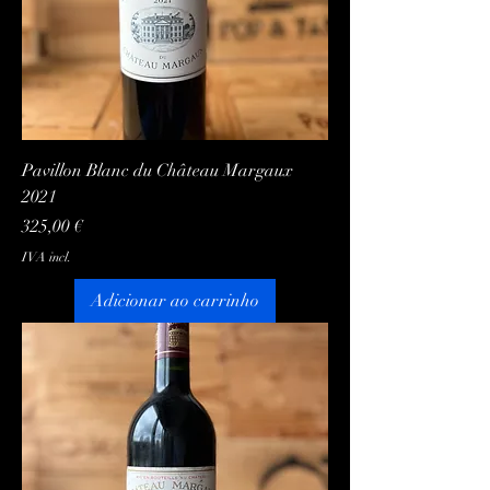
Pavillon Blanc du Château Margaux
2021
Preço
325,00 €
IVA incl.
Adicionar ao carrinho