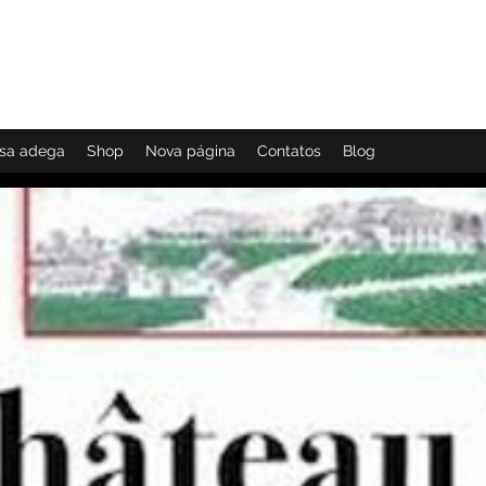
ial
Pavie
ssa adega
Shop
Nova página
Contatos
Blog