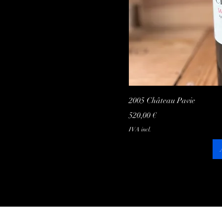
2005 Château Pavie
Preço
520,00 €
IVA incl.