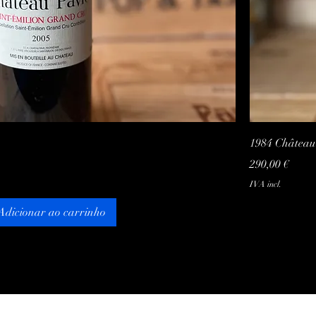
Visualização rápida
1984 Château
Preço
290,00 €
IVA incl.
Adicionar ao carrinho