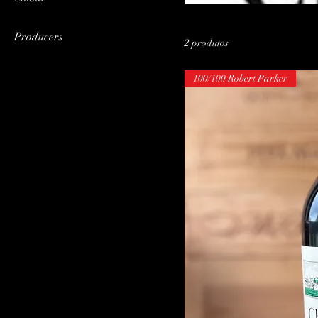
2005
Vermelho
Producers
2 produtos
Margem Direita de
Bordéus
100/100 Robert Parker
Pavie