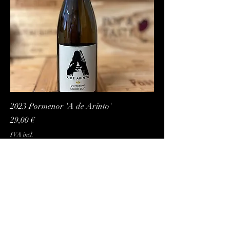
2023 Pormenor 'A de Arinto'
Preço
29,00 €
IVA incl.
Adicionar ao carrinho
info@popandtaste.com