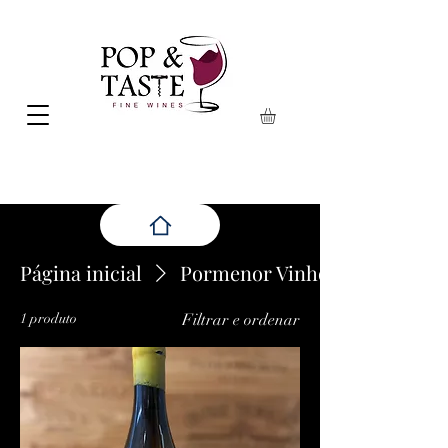
Página inicial
Pormenor Vinhos
1 produto
Filtrar e ordenar