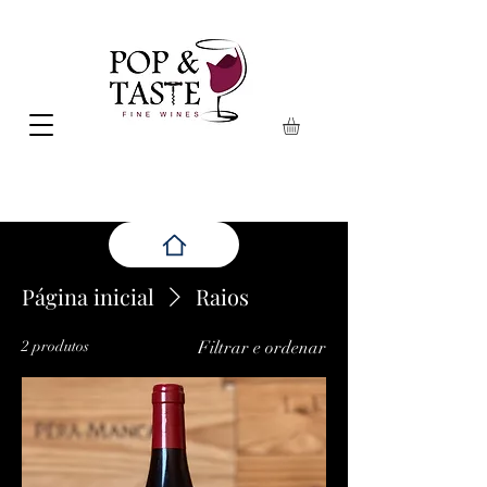
Página inicial
Raios
2 produtos
Filtrar e ordenar