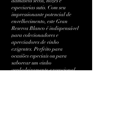
damascos secos, nozes e
especiarias sutis. Com seu
impressionante potencial de
envelhecimento, este Gran
Reserva Blanco é indispensável
para colecionadores e
apreciadores de vinho
exigentes. Perfeito para
ocasiões especiais ou para
saborear um vinho
verdadeiramente excepcional,
esta safra da R. Lopez de
Heredia Viña Tondonia é uma
verdadeira joia no mundo dos
vinhos brancos finos.
Mais informações