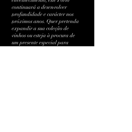
envelhecimento, este Porto 
continuará a desenvolver 
profundidade e carácter nos 
próximos anos. Quer pretenda 
expandir a sua coleção de 
vinhos ou esteja à procura de 
um presente especial para 
alguém querido, o Porto Kopke 
Colheita 2003 é uma escolha 
soberba.
Mais informações
Classificação:
Porto de
Colheita
Ainda não há avaliações
Tipo:
Vermelho
Compartilhe sua opinião. Seja o