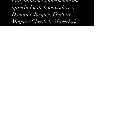
Borgonha ou simplesmente um 
apreciador de bons vinhos, o 
Domaine Jacques-Frederic 
Mugnier Clos de la Marechale 
2009 certamente irá 
impressioná-lo.
Mais informações
Classificação:
Premier Cru
Tipo:
Vermelho
Ainda não há avaliações
Uvas:
Pinot Noir
Compartilhe sua opinião. Seja o
primeiro a deixar uma avaliação.
Marca:
Domaine Jacques-
Frédéric Mugnier
Avaliar
Vintage:
2009