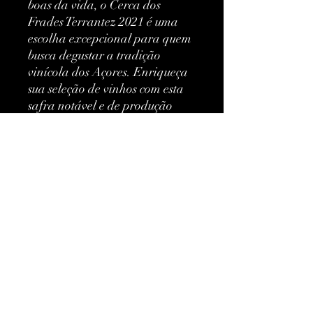
boas da vida, o Cerca dos 
Frades Terrantez 2021 é uma 
escolha excepcional para quem 
busca degustar a tradição 
vinícola dos Açores. Enriqueça 
sua seleção de vinhos com esta 
safra notável e de produção 
limitada, disponível 
exclusivamente em nossa loja de 
vinhos finos.
Mais informações
Classificação:
DOP
Tipo:
Branco
Ainda não há avaliações
Uvas:
Terrantez
Compartilhe sua opinião. Seja o