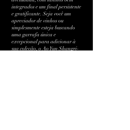
integrados e um final persistente 
e gratificante. Seja você um 
apreciador de vinhos ou 
simplesmente esteja buscando 
uma garrafa única e 
excepcional para adicionar à 
sua coleção, o Ao Yun Shangri-
la 2014 é uma experiência 
imperdível para qualquer 
apaixonado por vinhos finos.
Mais informações
Classificação:
Tipo:
Vermelho
Ainda não há avaliações
Marca:
Ao Yun