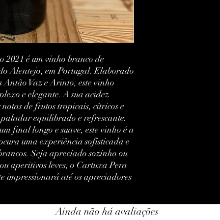
Vintage:
País:
Região:
 2021 é um vinho branco de 
Volume:
 do Alentejo, em Portugal. Elaborado 
 Antão Vaz e Arinto, este vinho 
Doença:
plexo e elegante. A sua acidez 
Rótulo:
tas de frutos tropicais, cítricos e 
paladar equilibrado e refrescante. 
m final longo e suave, este vinho é a 
cura uma experiência sofisticada e 
brancos. Seja apreciado sozinho ou 
 aperitivos leves, o Cartuxa Pera 
 impressionará até os apreciadores 
Ainda não há avaliações