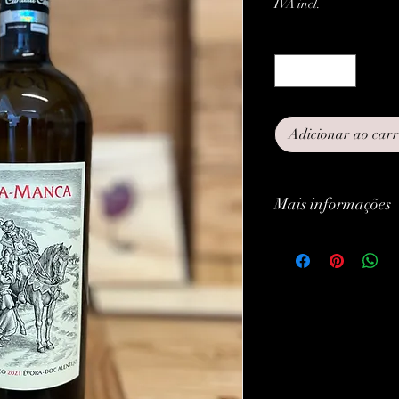
IVA incl.
Quantidade
*
Adicionar ao car
Mais informações
Classificação:
Tipo:
Uvas:
Marca: