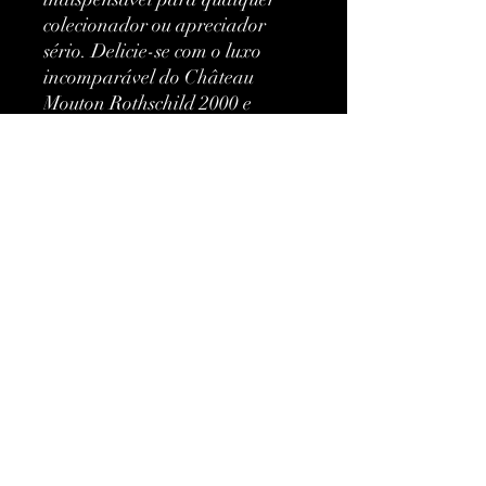
colecionador ou apreciador 
sério. Delicie-se com o luxo 
incomparável do Château 
Mouton Rothschild 2000 e 
experimente o ápice dos vinhos 
finos de Bordeaux.
Mais informações
Classificação:
Premier Cru Classé
Tipo:
Vermelho
Ainda não há avaliações
Marca:
Château Mouton
Compartilhe sua opinião. Seja o
Rothschild
primeiro a deixar uma avaliação.
Vintage:
2000
Avaliar