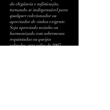
da elegância e sofisticação, 
tornando-se indispensável para 
qualquer colecionador ou 
apreciador de vinhos exigente. 
Seja apreciado sozinho ou 
harmonizado com sobremesas 
requintadas ou queijos 
salgados, esta safra de 2007 
certamente impressionará com 
sua complexidade e impecável 
maestria.
Mais informações
Classificação:
Madeira Vintage
Tipo:
Branco
Ainda não há avaliações