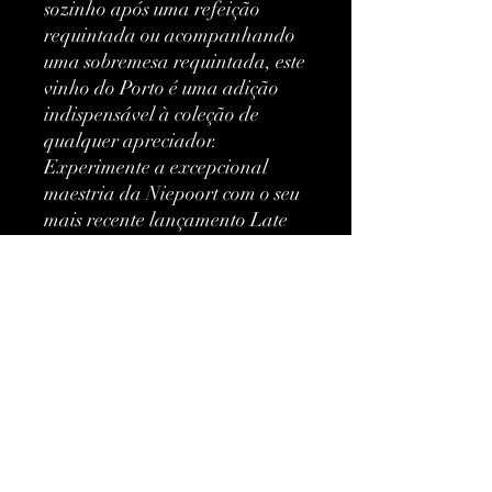
sozinho após uma refeição 
requintada ou acompanhando 
uma sobremesa requintada, este 
vinho do Porto é uma adição 
indispensável à coleção de 
qualquer apreciador. 
Experimente a excepcional 
maestria da Niepoort com o seu 
mais recente lançamento Late 
Bottle Vintage, um verdadeiro 
testemunho da reconhecida 
qualidade do vinho do Porto 
português.
Mais informações
Classificação:
Vintage de
garrafa tardia