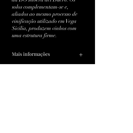
solos complementam-se e,
aliados ao mesmo processo de
vinificação utilizado em Vega
Sicilia, produzem vinhos com
uma estrutura firme.
Mais informações
Classificação:
DOC
Tipo:
Vermelho
Ainda não há avaliações
Marca:
Bodegas Vega
Compartilhe sua opinião. Seja o
Sicilia
primeiro a deixar uma avaliação.
Vintage:
2016
Avaliar
País:
Espanha