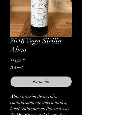
2016 Vega Sicilia
Alion
Preço
115,00 €
IVA incl.
Esgotado
Alión provém de terroirs
cuidadosamente selecionados,
localizados nas melhores áreas
da DO Ribera del Duero. Os