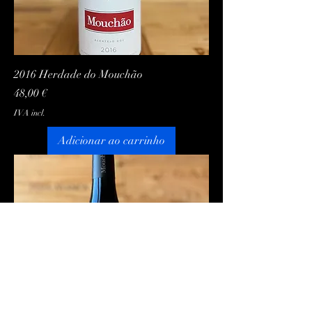
2016 Herdade do Mouchão
Preço
48,00 €
IVA incl.
Adicionar ao carrinho