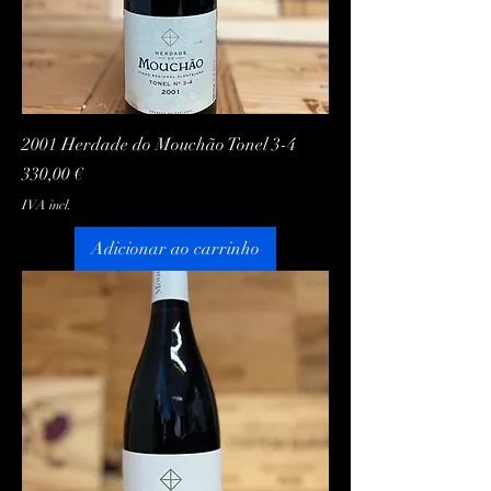
2001 Herdade do Mouchão Tonel 3-4
Preço
330,00 €
IVA incl.
Adicionar ao carrinho