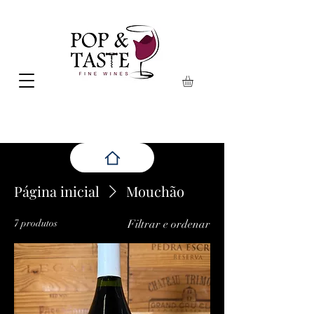
Página inicial
Mouchão
7 produtos
Filtrar e ordenar