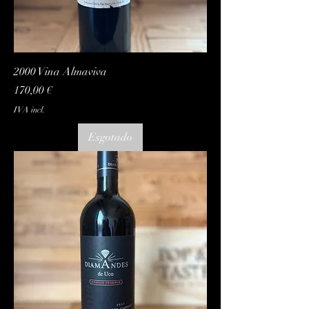
2000 Vina Almaviva
Preço
170,00 €
IVA incl.
Esgotado