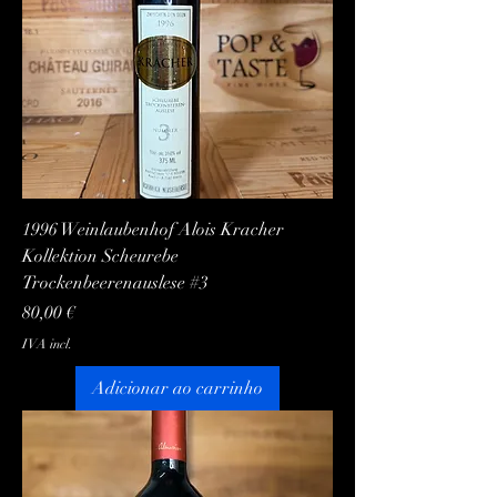
1996 Weinlaubenhof Alois Kracher
Kollektion Scheurebe
Trockenbeerenauslese #3
Preço
80,00 €
IVA incl.
Adicionar ao carrinho