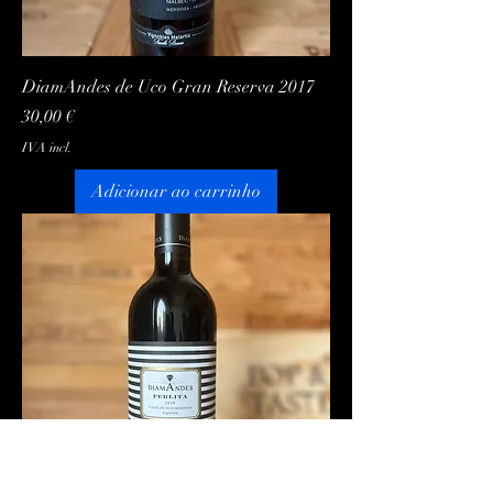
DiamAndes de Uco Gran Reserva 2017
Preço
30,00 €
IVA incl.
Adicionar ao carrinho