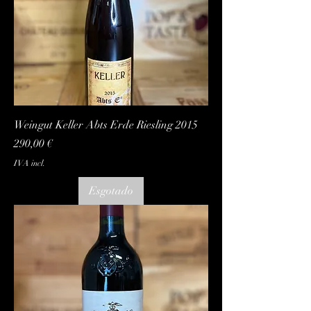
Weingut Keller Abts Erde Riesling 2015
Preço
290,00 €
IVA incl.
Esgotado